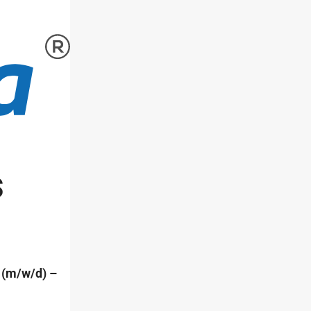
s
 (m/w/d) –