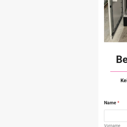
Be
Ke
E
Name
*
-
M
a
i
l
Vorname