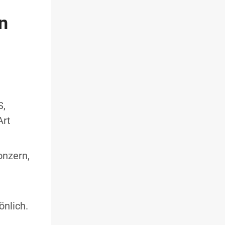
n
S,
Art
Konzern,
önlich.