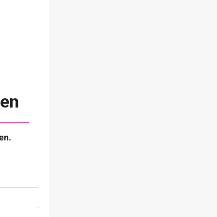
den
en.