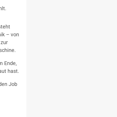
lt.
steht
ik – von
 zur
schine.
m Ende,
aut hast.
den Job