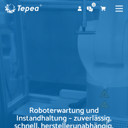
0
Es befinden sich keine Produkte im Warenkorb.
Roboterwartung und
Instandhaltung – zuverlässig,
schnell, herstellerunabhängig.