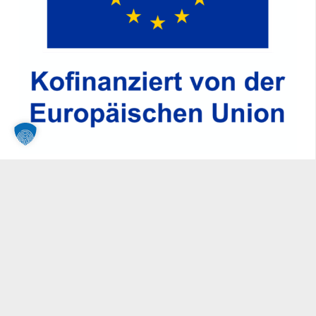
Förderung
Das Vorhaben Neubau der Betriebsstätte der
Tepea Automatisierungstechnik Robotik GmbH
& Co. KG
am Standort 79365 Rheinhausen wird im
Rahmen des Entwicklungsprogramms