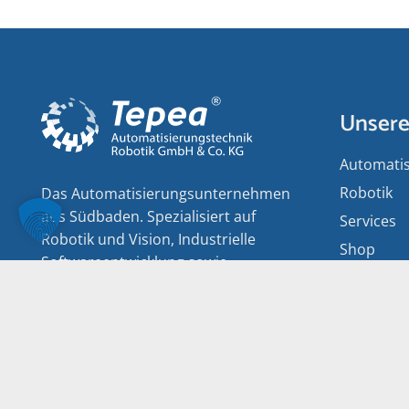
Unsere
Auto­matis
Robotik
Das Auto­matisierungs­unternehmen
aus Südbaden. Spezialisiert auf
Services
Robotik und Vision, Industrielle
Shop
Software­entwicklung sowie
Sicherheits- und Elektro­technik.
Mein Konto
Zahlungsarten
Versandarten