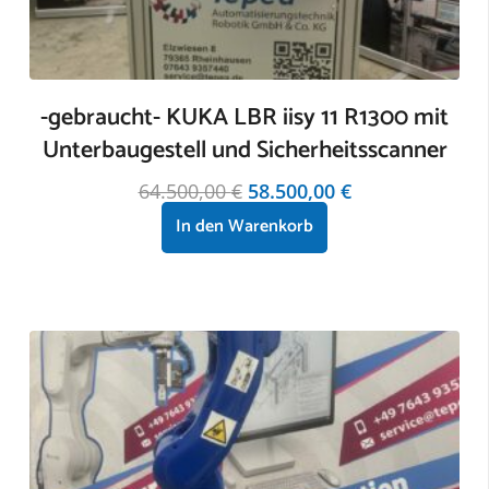
-gebraucht- KUKA LBR iisy 11 R1300 mit
Unterbaugestell und Sicherheitsscanner
Ursprünglicher
Aktueller
64.500,00
€
58.500,00
€
Preis
Preis
In den Warenkorb
zzgl.
Versandkosten
war:
ist:
64.500,00 €
58.500,00 €.