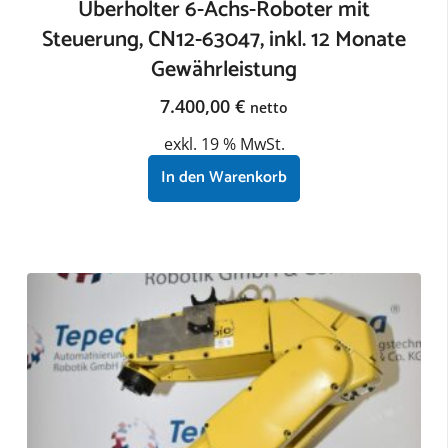
Überholter 6-Achs-Roboter mit
Steuerung, CN12-63047, inkl. 12 Monate
Gewährleistung
7.400,00
€
netto
exkl. 19 % MwSt.
In den Warenkorb
zzgl.
Versandkosten