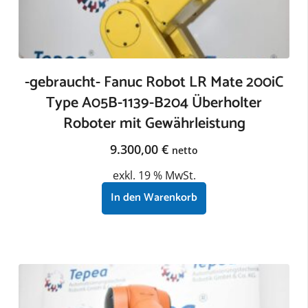
-gebraucht- Fanuc Robot LR Mate 200iC
Type A05B-1139-B204 Überholter
Roboter mit Gewährleistung
9.300,00
€
netto
exkl. 19 % MwSt.
In den Warenkorb
zzgl.
Versandkosten