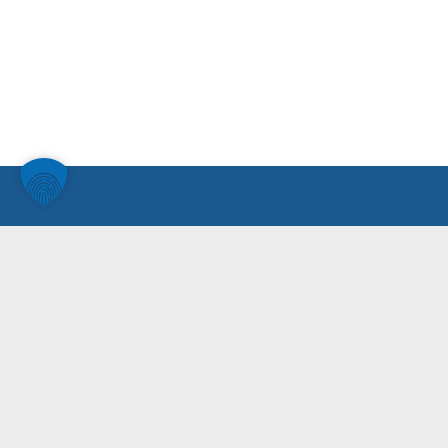
Unsere
Auto­matis
Robotik
Das Auto­matisierungs­unternehmen
aus Südbaden. Spezialisiert auf
Services
Robotik und Vision, Industrielle
Shop
Software­entwicklung sowie
Sicherheits- und Elektro­technik.