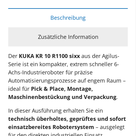
10
R1100
sixx
Beschreibung
–
Überholter
Zusätzliche Information
Leichtbauroboter
mit
Der
KUKA KR 10 R1100 sixx
aus der Agilus-
KR
Serie ist ein kompakter, extrem schneller 6-
C4
Achs-Industrieroboter für präzise
compact
Automatisierungsprozesse auf engem Raum –
Steuerung
ideal für
Pick & Place, Montage,
und
Maschinenbestückung und Verpackung
.
1
Jahr
In dieser Ausführung erhalten Sie ein
Gewährleistung
technisch überholtes, geprüftes und sofort
Menge
einsatzbereites Robotersystem
– ausgelegt
für den direkten industriellen Einsatz.