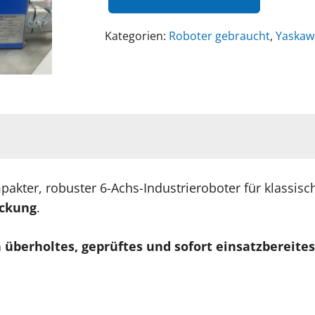
-
gebraucht-
Kategorien:
Roboter gebraucht
,
Yaskaw
YASKAWA
MOTOMAN
MH6S-
10
–
Überholter
6-
Achs-
mpakter, robuster 6-Achs-Industrieroboter für klassi
Industrieroboter
ickung
.
mit
DX100
 überholtes, geprüftes und sofort einsatzbereit
Steuerung
und
1