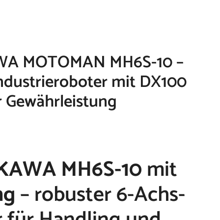
AWA MOTOMAN MH6S-10 –
ndustrieroboter mit DX100
r Gewährleistung
KAWA MH6S-10
mit
ng
– robuster 6-Achs-
r für Handling und