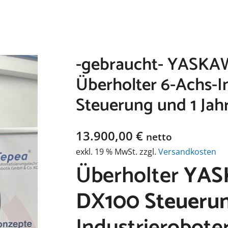
-gebraucht- YASK
Überholter 6-Achs-I
Steuerung und 1 Jah
13.900,00
€
netto
exkl. 19 % MwSt.
zzgl.
Versandkosten
Überholter
YAS
DX100 Steueru
Industrierobote